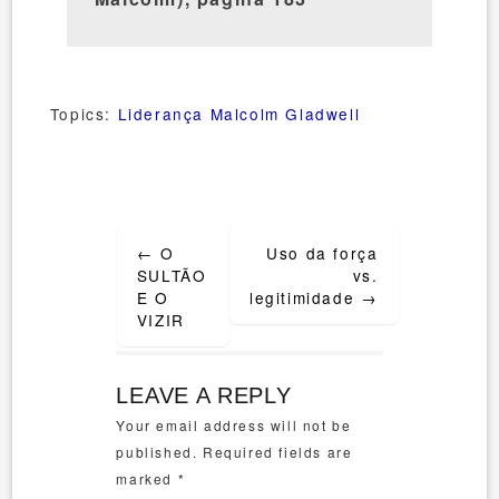
Topics:
Liderança
Malcolm Gladwell
Post
←
O
Uso da força
navigation
SULTÃO
vs.
E O
legitimidade
→
VIZIR
LEAVE A REPLY
Your email address will not be
published.
Required fields are
marked
*