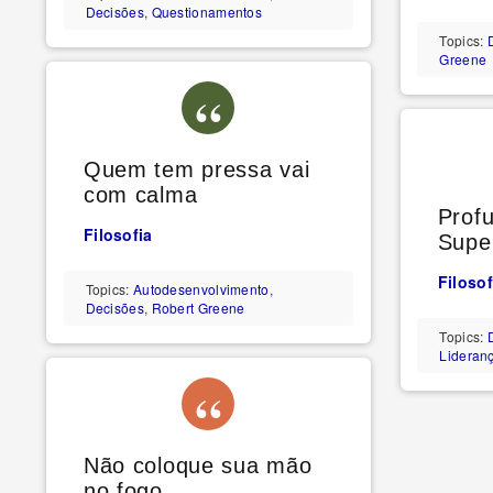
Decisões
,
Questionamentos
Topics:
Greene
Quem tem pressa vai
com calma
Prof
Filosofia
Super
Filosof
Topics:
Autodesenvolvimento
,
Decisões
,
Robert Greene
Topics:
Lideran
Não coloque sua mão
no fogo