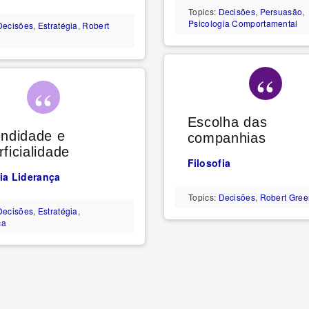
Topics:
Decisões
,
Persuasão
,
Psicologia Comportamental
Decisões
,
Estratégia
,
Robert
Escolha das
undidade e
companhias
ficialidade
Filosofia
ia
Liderança
Topics:
Decisões
,
Robert Gre
Decisões
,
Estratégia
,
ça