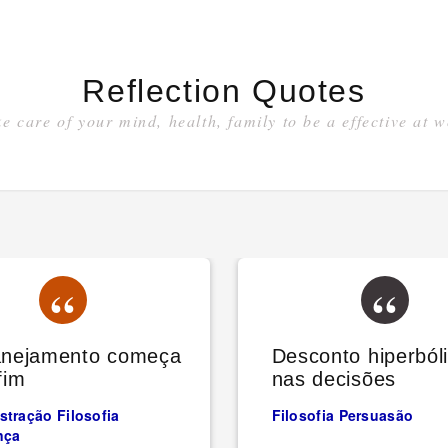
Reflection Quotes
e care of your mind, health, family to be a effective at 
anejamento começa
Desconto hiperból
fim
nas decisões
stração
Filosofia
Filosofia
Persuasão
nça